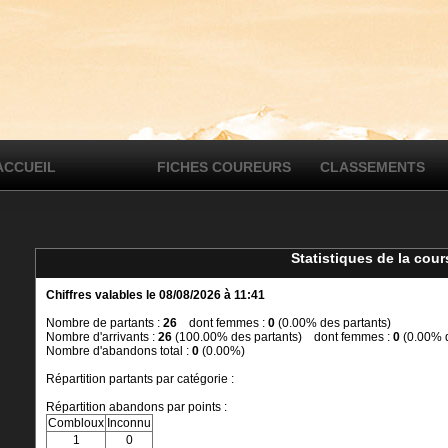
ACCUEIL
FICHES COUREURS
CLASSEMENTS
Statistiques de la co
Chiffres valables le 08/08/2026 à 11:41
Nombre de partants :
26
dont femmes :
0
(0.00% des partants)
Nombre d'arrivants :
26
(100.00% des partants) dont femmes :
0
(0.00% d
Nombre d'abandons total :
0
(0.00%)
Répartition partants par catégorie :
Répartition abandons par points :
Combloux
Inconnu
1
0