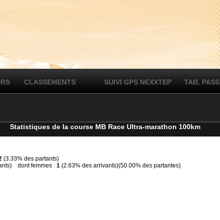
URS
CLASSEMENTS
SUIVI GPS NEXXTEP
TAB. PAS
Statistiques de la course MB Race Ultra-marathon 100km
2
(3.33% des partants)
ants) dont femmes :
1
(2.63% des arrivants)(50.00% des partantes)