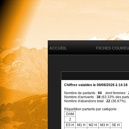
ACCUEIL
FICHES COURE
Chiffres valables le 08/08/2026 à 14:18
Nombre de partants :
60
dont femmes :
Nombre d'arrivants :
38
(63.33% des part
Nombre d'abandons total :
22
(36.67%)
Répartition partants par catégorie :
DAM
2
ES H
M1 H
M2 H
M3 H
SE H