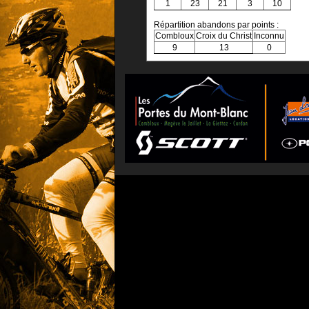
1
23
21
3
10
Répartition abandons par points :
Combloux
Croix du Christ
Inconnu
9
13
0