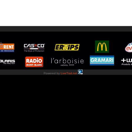
Powered by
LiveTrail.net