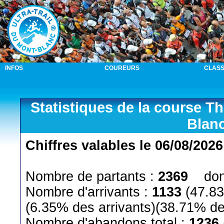
INFOS
COUREURS
CLAS
Statistiques de la course T
Blan
Chiffres valables le 06/08/2026
Nombre de partants :
2369
dont
Nombre d'arrivants :
1133
(47.83
(6.35% des arrivants)(38.71% de
Nombre d'abandons total :
1236