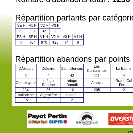
Répartition partants par catégori
SE F
V1 F
V2 F
V3 F
71
80
32
3
ES H
SE H
V1 H
V2 H
V3 H
V4 H
4
704
970
425
74
6
Répartition abandons par points 
Les
DÃ©part
Delevret
Saint Gervais
La Balme
Contamines
9
4
42
111
4
refuge
refuge
Grand Col
Courmayeur
Arnuva
Bertone
Bonatti
Ferret
234
25
10
205
2
Vallorcine
Argentière
Inconnu
15
3
2
Powe