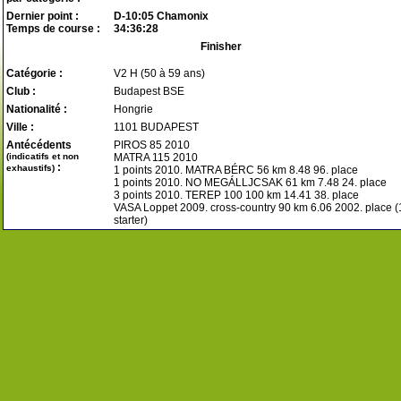
Dernier point :
D-10:05 Chamonix
Temps de course :
34:36:28
Finisher
Catégorie :
V2 H (50 à 59 ans)
Club :
Budapest BSE
Nationalité :
Hongrie
Ville :
1101 BUDAPEST
Antécédents
PIROS 85 2010
(indicatifs et non
MATRA 115 2010
:
exhaustifs)
1 points 2010. MATRA BÉRC 56 km 8.48 96. place
1 points 2010. NO MEGÁLLJCSAK 61 km 7.48 24. place
3 points 2010. TEREP 100 100 km 14.41 38. place
VASA Loppet 2009. cross-country 90 km 6.06 2002. place 
starter)