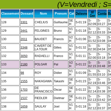
(V=Vendredi ; S
st
Classement
Dossard
Nom
Prenom
Cat
Delevre
Conta
B
Ger
SE
S-
S-
S-
128
3301
CHELIUS
Guillaume
S-01:19
H
02:09
03:27
0
V1
S-
S-
S-
129
3441
FELGINES
Bruno
S-01:18
H
02:12
03:33
0
V2
S-
S-
S-
130
2011
BAUDET
Francis
S-01:06
H
01:52
03:08
0
CAVERT DE
V1
S-
S-
S-
131
3348
Gilles
S-01:32
LA TOUR
H
02:30
04:04
0
V1
S-
S-
S-
132
3050
RADAELLI
Franco
S-01:11
H
02:00
03:18
0
V2
S-
S-
S-
133
2180
POLGAR
Pal
S-01:22
H
02:15
03:48
0
V1
S-
S-
S-
134
98
ROY
Didier
S-01:09
H
01:55
03:10
0
SE
S-
S-
S-
135
1555
NAKAGAWA
Takashi
S-01:23
H
02:19
03:46
0
DE
SE
S-
S-
S-
136
1703
Oscar
S-01:22
FRANCISCO
H
02:14
03:38
0
SE
S-
S-
S-
137
1537
FIEDLER
Dietmar
S-01:21
H
02:13
03:42
0
V1
S-
S-
S-
138
1659
SAULAY
Joel
S-01:18
H
02:12
03:37
05