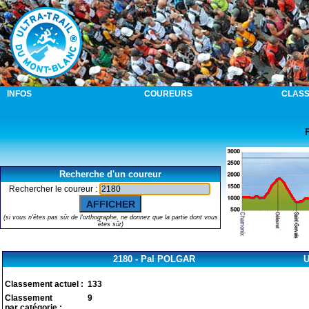
INFOS
COUREURS
CLAS
Recherche d'un coureur
Rechercher le coureur :
(si vous n'êtes pas sûr de l'orthographe, ne donnez que la partie dont vous
êtes sûr)
2180 - Pal POLGAR
Classement actuel :
133
Classement
9
par catégorie :